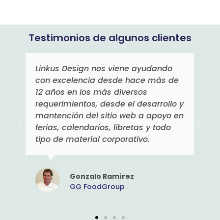
Testimonios de algunos clientes
ndo
He trabajado con Linkus Design en
ás de
más de una ocasión y siempre he
tenido una excelente experiencia.
ollo y
Muy profesionales!
oyo en
odo
Héctor Correa
Portland