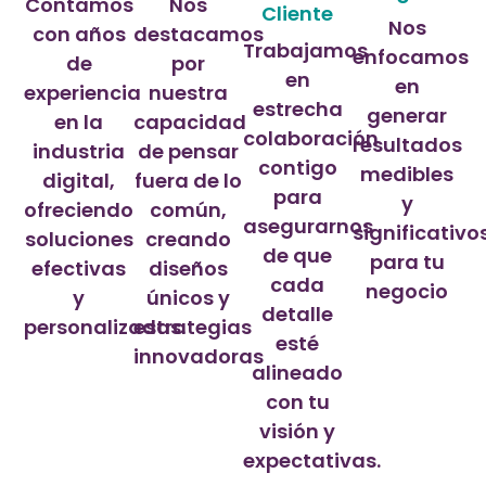
Contamos
Nos
Cliente
Nos
con años
destacamos
Trabajamos
enfocamos
de
por
en
en
experiencia
nuestra
estrecha
generar
en la
capacidad
colaboración
resultados
industria
de pensar
contigo
medibles
digital,
fuera de lo
para
y
ofreciendo
común,
asegurarnos
significativo
soluciones
creando
de que
para tu
efectivas
diseños
cada
negocio
y
únicos y
detalle
personalizadas.
estrategias
esté
innovadoras
alineado
con tu
visión y
expectativas.